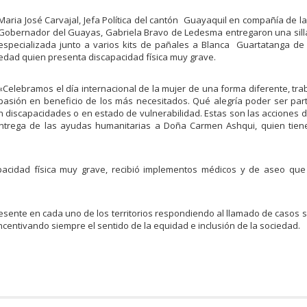
Maria José Carvajal, Jefa Política del cantón Guayaquil en compañía de l
Gobernador del Guayas, Gabriela Bravo de Ledesma entregaron una sill
especializada junto a varios kits de pañales a Blanca Guartatanga de
edad quien presenta discapacidad física muy grave.
«Celebramos el día internacional de la mujer de una forma diferente, tr
pasión en beneficio de los más necesitados. Qué alegría poder ser par
n discapacidades o en estado de vulnerabilidad. Estas son las acciones 
a entrega de las ayudas humanitarias a Doña Carmen Ashqui, quien tien
idad física muy grave, recibió implementos médicos y de aseo que f
sente en cada uno de los territorios respondiendo al llamado de casos s
centivando siempre el sentido de la equidad e inclusión de la sociedad.