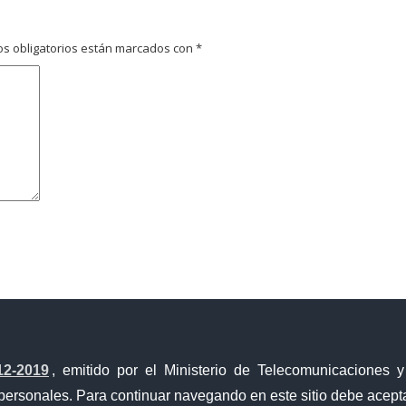
s obligatorios están marcados con
*
avegador para la próxima vez que comente.
12-2019
, emitido por el Ministerio de Telecomunicaciones 
personales. Para continuar navegando en este sitio debe acepta