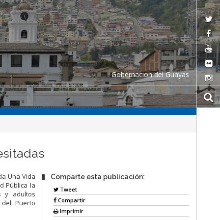
Gobernacion del Guayas
esitadas
oda Una Vida
Comparte esta publicación:
d Pública la
Tweet
s y adultos
Compartir
 del Puerto
Imprimir