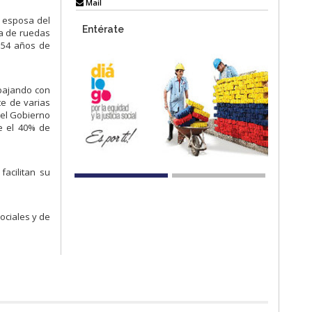
Mail
a esposa del
Entérate
a de ruedas
 54 años de
abajando con
te de varias
del Gobierno
e el 40% de
acilitan su
ociales y de