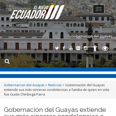
Toggle
navigation
Gobernacion del Guayas
Gobernacion del Guayas
>
Noticias
>
Gobernación del Guayas
extiende sus más sinceras condolencias a familia de quien en vida
fue Guido Chiriboga Parra
Gobernación del Guayas extiende
sus más sinceras condolencias a