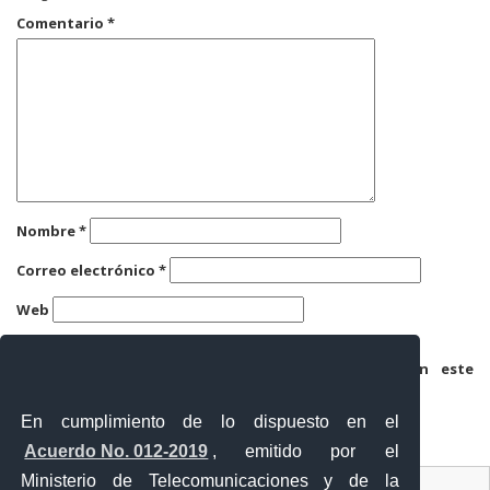
Comentario
*
Nombre
*
Correo electrónico
*
Web
Guarda mi nombre, correo electrónico y web en este
navegador para la próxima vez que comente.
En cumplimiento de lo dispuesto en el
Acuerdo No. 012-2019
, emitido por el
Ministerio de Telecomunicaciones y de la
Ventanilla Única Virtual