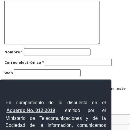
Nombre
*
Correo electrónico
*
Web
Guarda mi nombre, correo electrónico y web en este
navegador para la próxima vez que comente.
En cumplimiento de lo dispuesto en el
Acuerdo No. 012-2019
, emitido por el
Ministerio de Telecomunicaciones y de la
Ventanilla Única Virtual
Sociedad de la Información, comunicamos
Ventanilla Única de Comercio Exterior