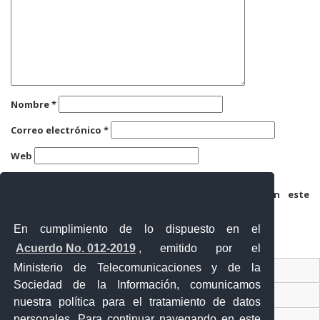
Nombre
*
Correo electrónico
*
Web
Guarda mi nombre, correo electrónico y web en este
navegador para la próxima vez que comente.
En cumplimiento de lo dispuesto en el
Acuerdo No. 012-2019
, emitido por el
Ministerio de Telecomunicaciones y de la
Ventanilla Única Virtual
Sociedad de la Información, comunicamos
Ventanilla Única de Comercio Exterior
nuestra política para el tratamiento de datos
personales. Para continuar navegando en este