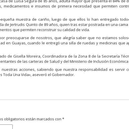
a casa de Luisa Segura de 85 años, adulta mayor que presenta el 84% de 
cos, medicamentos e insumos de primera necesidad que permiten contri
equeña muestra de cariño, luego de que ellos lo han entregado todo»
ada de Jertrudis Quinto de 89 años, quien tras estar postrada en una cam
mentos que permiten reconstruir su calidad de vida.
por preocuparse de nosotros, que alegría saber que no estamos solos»
idad en Guayas, cuando le entregó una silla de ruedas y medicinas que 
do de Gisella Moreira, Coordinadora de la Zona 8 de la Secretaría Técn
sentantes de las carteras de Salud y del Ministerio de Inclusión Económica 
nuestras acciones, sabiendo que nuestra responsabilidad es servir c
s Toda Una Vida», aseveró el Gobernador.
s obligatorios están marcados con
*