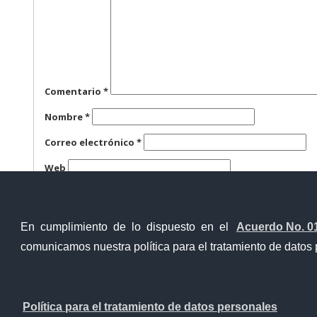
Comentario
*
Nombre
*
Correo electrónico
*
Web
Guarda mi nombre, correo electrónico y web en este n
En cumplimiento de lo dispuesto en el
Acuerdo No. 0
comunicamos nuestra política para el tratamiento de datos 
Ventanilla Única Virtual
Ventanill
Política para el tratamiento de datos personales