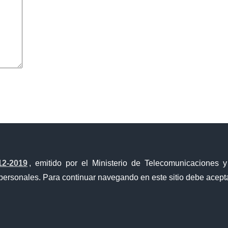
avegador para la próxima vez que comente.
12-2019
, emitido por el Ministerio de Telecomunicaciones 
personales. Para continuar navegando en este sitio debe acepta
a Única de Comercio Exterior
Gobierno Abierto