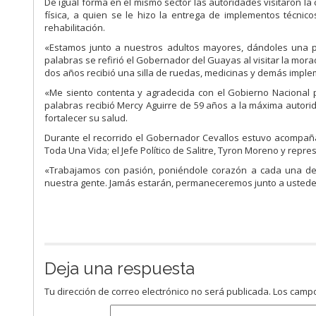
De igual forma en el mismo sector las autoridades visitaron l
física, a quien se le hizo la entrega de implementos técni
rehabilitación.
«Estamos junto a nuestros adultos mayores, dándoles una p
palabras se refirió el Gobernador del Guayas al visitar la mor
dos años recibió una silla de ruedas, medicinas y demás imple
«Me siento contenta y agradecida con el Gobierno Nacional 
palabras recibió Mercy Aguirre de 59 años a la máxima autor
fortalecer su salud.
Durante el recorrido el Gobernador Cevallos estuvo acompaña
Toda Una Vida; el Jefe Político de Salitre, Tyron Moreno y repre
«Trabajamos con pasión, poniéndole corazón a cada una de 
nuestra gente. Jamás estarán, permaneceremos junto a ustede
Deja una respuesta
Tu dirección de correo electrónico no será publicada.
Los campo