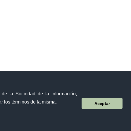
y de la Sociedad de la Información,
r los términos de la misma.
Aceptar
Visor Ciudadano
Contacto ciudadano
Malecón y Aguirre
Guayaquil - Ecuador
Teléfono: 593-4 370-2840