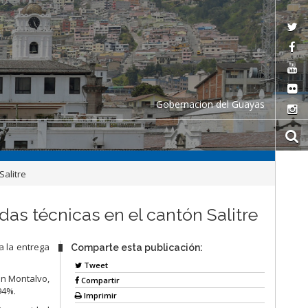
Gobernacion del Guayas
Salitre
as técnicas en el cantón Salitre
a la entrega
Comparte esta publicación:
Tweet
an Montalvo,
Compartir
94%.
Imprimir