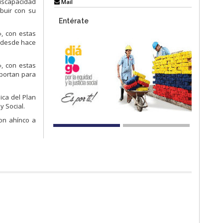
discapacidad
Mail
buir con su
Entérate
, con estas
a desde hace
, con estas
aportan para
ica del Plan
y Social.
on ahínco a