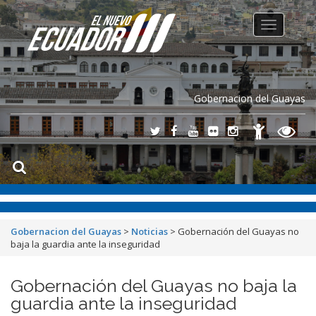
Toggle
navigation
Gobernacion del Guayas
Gobernacion del Guayas
>
Noticias
>
Gobernación del Guayas no
baja la guardia ante la inseguridad
Gobernación del Guayas no baja la
guardia ante la inseguridad