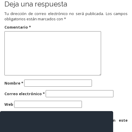
Deja una respuesta
Tu dirección de correo electrónico no será publicada.
Los campos
obligatorios están marcados con
*
Comentario
*
Nombre
*
Correo electrónico
*
Web
Guarda mi nombre, correo electrónico y web en este
navegador para la próxima vez que comente.