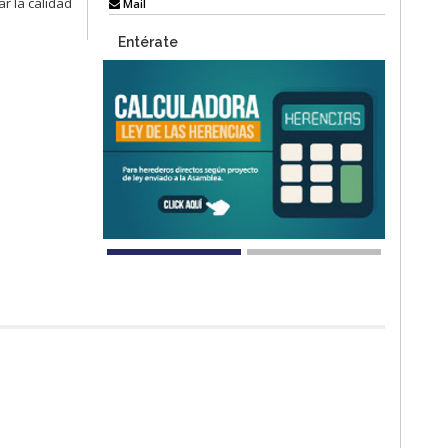
r la calidad
Mail
Entérate