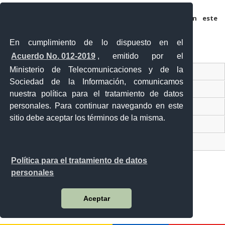
Guarda mi nombre, correo electrónico y web en este
navegador para la próxima vez que comente.
En cumplimiento de lo dispuesto en el
Acuerdo No. 012-2019
, emitido por el
Ministerio de Telecomunicaciones y de la
Ventanilla Única Virtual
Sociedad de la Información, comunicamos
Ventanilla Única de Comercio Exterior
nuestra política para el tratamiento de datos
personales. Para continuar navegando en este
Gobierno Abierto
sitio debe aceptar los términos de la misma.
Visor Ciudadano
Contacto ciudadano
Política para el tratamiento de datos
personales
Malecón y Aguirre
Aceptar
Guayaquil - Ecuador
Teléfono: 593-4 370-2840