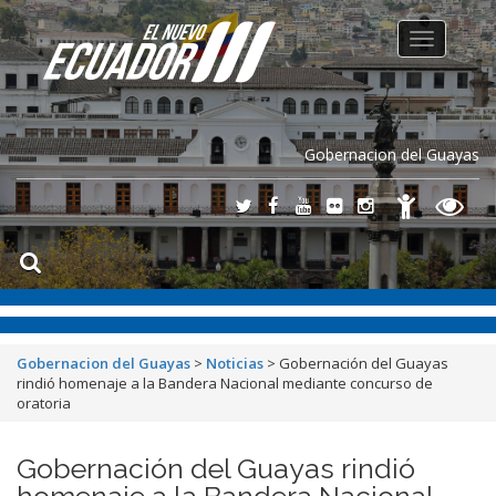
Toggle
navigation
Gobernacion del Guayas
Gobernacion del Guayas
>
Noticias
>
Gobernación del Guayas
rindió homenaje a la Bandera Nacional mediante concurso de
oratoria
Gobernación del Guayas rindió
homenaje a la Bandera Nacional