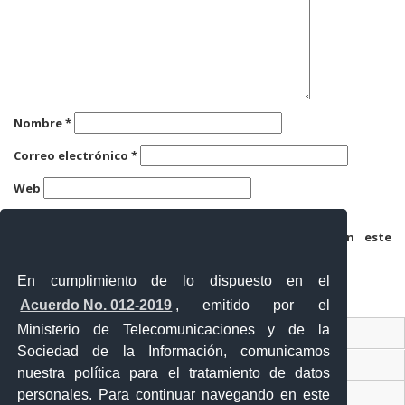
Nombre
*
Correo electrónico
*
Web
Guarda mi nombre, correo electrónico y web en este
navegador para la próxima vez que comente.
En cumplimiento de lo dispuesto en el
Acuerdo No. 012-2019
, emitido por el
Ministerio de Telecomunicaciones y de la
Ventanilla Única Virtual
Sociedad de la Información, comunicamos
Ventanilla Única de Comercio Exterior
nuestra política para el tratamiento de datos
personales. Para continuar navegando en este
Gobierno Abierto