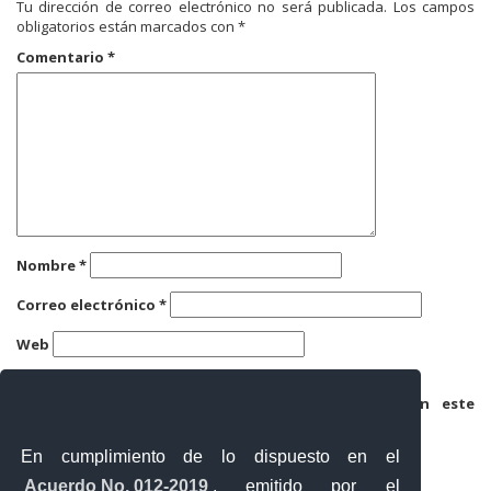
Tu dirección de correo electrónico no será publicada.
Los campos
obligatorios están marcados con
*
Comentario
*
Nombre
*
Correo electrónico
*
Web
Guarda mi nombre, correo electrónico y web en este
navegador para la próxima vez que comente.
En cumplimiento de lo dispuesto en el
Acuerdo No. 012-2019
, emitido por el