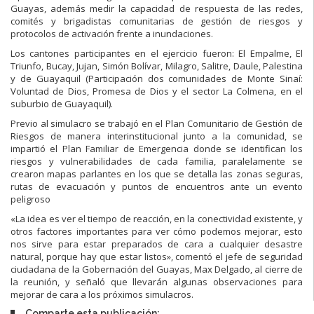
Guayas, además medir la capacidad de respuesta de las redes,
comités y brigadistas comunitarias de gestión de riesgos y
protocolos de activación frente a inundaciones.
Los cantones participantes en el ejercicio fueron: El Empalme, El
Triunfo, Bucay, Jujan, Simón Bolívar, Milagro, Salitre, Daule, Palestina
y de Guayaquil (Participación dos comunidades de Monte Sinaí:
Voluntad de Dios, Promesa de Dios y el sector La Colmena, en el
suburbio de Guayaquil).
Previo al simulacro se trabajó en el Plan Comunitario de Gestión de
Riesgos de manera interinstitucional junto a la comunidad, se
impartió el Plan Familiar de Emergencia donde se identifican los
riesgos y vulnerabilidades de cada familia, paralelamente se
crearon mapas parlantes en los que se detalla las zonas seguras,
rutas de evacuación y puntos de encuentros ante un evento
peligroso
«La idea es ver el tiempo de reacción, en la conectividad existente, y
otros factores importantes para ver cómo podemos mejorar, esto
nos sirve para estar preparados de cara a cualquier desastre
natural, porque hay que estar listos», comentó el jefe de seguridad
ciudadana de la Gobernación del Guayas, Max Delgado, al cierre de
la reunión, y señaló que llevarán algunas observaciones para
mejorar de cara a los próximos simulacros.
Comparte esta publicación: