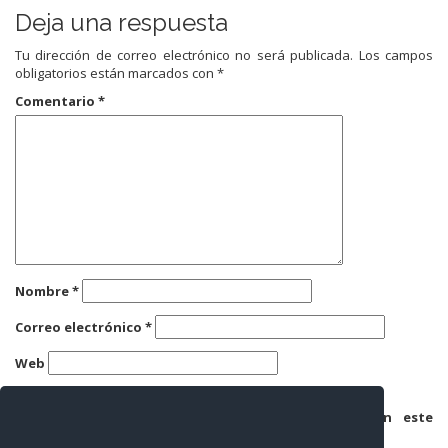
Deja una respuesta
Tu dirección de correo electrónico no será publicada.
Los campos
obligatorios están marcados con
*
Comentario
*
Nombre
*
Correo electrónico
*
Web
Guarda mi nombre, correo electrónico y web en este
navegador para la próxima vez que comente.