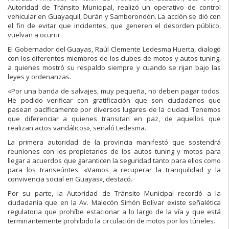
Autoridad de Tránsito Municipal, realizó un operativo de control
vehicular en Guayaquil, Durán y Samborondón. La acción se dió con
el fin de evitar que incidentes, que generen el desorden público,
vuelvan a ocurrir.
El Gobernador del Guayas, Raúl Clemente Ledesma Huerta, dialogó
con los diferentes miembros de los clubes de motos y autos tuning,
a quienes mostró su respaldo siempre y cuando se rijan bajo las
leyes y ordenanzas.
«Por una banda de salvajes, muy pequeña, no deben pagar todos.
He podido verificar con gratificación que son ciudadanos que
pasean pacíficamente por diversos lugares de la ciudad. Tenemos
que diferenciar a quienes transitan en paz, de aquellos que
realizan actos vandálicos», señaló Ledesma.
La primera autoridad de la provincia manifestó que sostendrá
reuniones con los propietarios de los autos tuning y motos para
llegar a acuerdos que garanticen la seguridad tanto para ellos como
para los transeúntes. «Vamos a recuperar la tranquilidad y la
convivencia social en Guayas», destacó.
Por su parte, la Autoridad de Tránsito Municipal recordó a la
ciudadanía que en la Av. Malecón Simón Bolívar existe señalética
regulatoria que prohíbe estacionar a lo largo de la vía y que está
terminantemente prohibido la circulación de motos por los túneles.