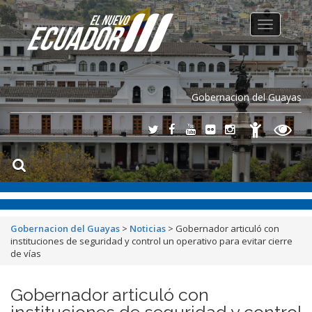
Toggle
navigation
Gobernacion del Guayas
Gobernacion del Guayas
>
Noticias
>
Gobernador articuló con
instituciones de seguridad y control un operativo para evitar cierre
de vías
Gobernador articuló con
instituciones de seguridad y control