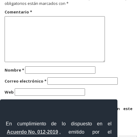
obligatorios están marcados con
*
Comentario
*
Nombre
*
Correo electrónico
*
Web
Guarda mi nombre, correo electrónico y web en este
navegador para la próxima vez que comente.
En cumplimiento de lo dispuesto en el
Acuerdo No. 012-2019
, emitido por el