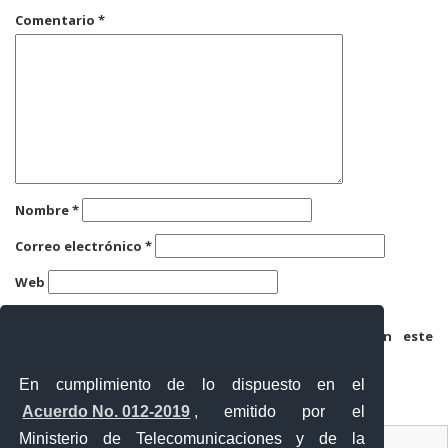
Comentario
*
Nombre
*
Correo electrónico
*
Web
Guarda mi nombre, correo electrónico y web en este
navegador para la próxima vez que comente.
En cumplimiento de lo dispuesto en el
Acuerdo No. 012-2019
, emitido por el
Ministerio de Telecomunicaciones y de la
Ventanilla Única Virtual