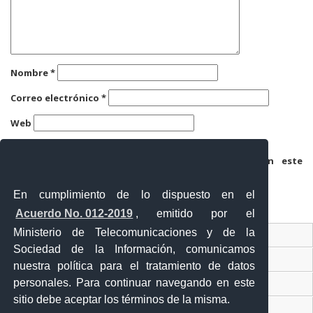
Nombre
*
Correo electrónico
*
Web
Guarda mi nombre, correo electrónico y web en este
navegador para la próxima vez que comente.
En cumplimiento de lo dispuesto en el
Acuerdo No. 012-2019
, emitido por el
Ministerio de Telecomunicaciones y de la
Ventanilla Única Virtual
Sociedad de la Información, comunicamos
Ventanilla Única de Comercio Exterior
nuestra política para el tratamiento de datos
personales. Para continuar navegando en este
Gobierno Abierto
sitio debe aceptar los términos de la misma.
Visor Ciudadano