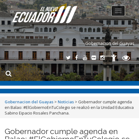
Toggle
navigation
Gobernacion del Guayas
Gobernacion del Guayas
>
Noticias
>
Gobernador cumple agenda
en Balao: #ElGobiernoEnTuColegio se realizó en la Unidad Educativa
Sabino Eipacio Rosales Panchana.
Gobernador cumple agenda en
Balao: #ElGobiernoEnTuColegio se