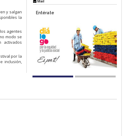
Mail
ren y salgan
Entérate
sponibles la
 los agentes
ismo modo se
n activados
tival por la
 inclusión,