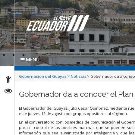
MENÚ
Gobernacion del Guayas
>
Noticias
>
Gobernador da a conocer
Gobernador da a conocer el Plan 
El Gobernador del Guayas, Julio César Quiñónez, mediante rued
este jueves 13 de agosto por grupos opositores al régimen.
En el conversatorio con los medios de comunicación el Gober
para el control de las posibles marchas que se pueden susc
información que sea suministrada por inteligencia y que la