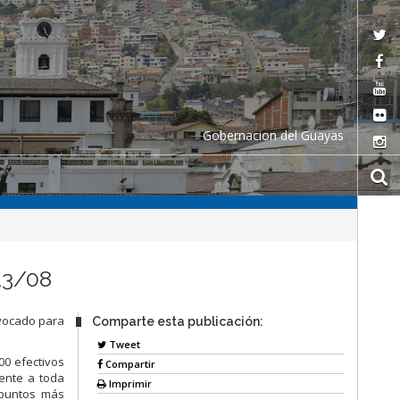
Gobernacion del Guayas
13/08
nvocado para
Comparte esta publicación:
Tweet
00 efectivos
Compartir
ente a toda
Imprimir
 puntos más