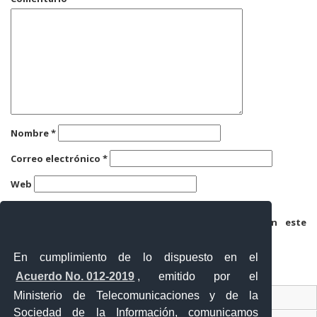
Nombre
*
Correo electrónico
*
Web
Guarda mi nombre, correo electrónico y web en este
navegador para la próxima vez que comente.
En cumplimiento de lo dispuesto en el
Acuerdo No. 012-2019
, emitido por el
Ministerio de Telecomunicaciones y de la
Ventanilla Única Virtual
Sociedad de la Información, comunicamos