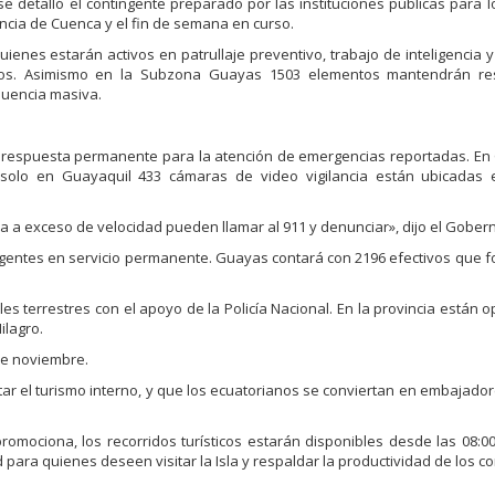
 detalló el contingente preparado por las instituciones públicas para l
ncia de Cuenca y el fin de semana en curso.
ienes estarán activos en patrullaje preventivo, trabajo de inteligencia y
ticos. Asimismo en la Subzona Guayas 1503 elementos mantendrán r
luencia masiva.
rán respuesta permanente para la atención de emergencias reportadas. E
 solo en Guayaquil 433 cámaras de video vigilancia están ubicadas 
a a exceso de velocidad pueden llamar al 911 y denunciar», dijo el Gober
 agentes en servicio permanente. Guayas contará con 2196 efectivos que 
es terrestres con el apoyo de la Policía Nacional. En la provincia están o
ilagro.
de noviembre.
r el turismo interno, y que los ecuatorianos se conviertan en embajadore
romociona, los recorridos turísticos estarán disponibles desde las 08:00
d para quienes deseen visitar la Isla y respaldar la productividad de los 