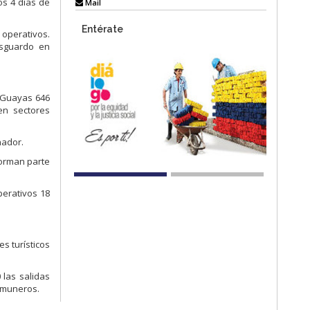
os 4 días de
Mail
Entérate
 operativos.
esguardo en
n Guayas 646
en sectores
nador.
forman parte
perativos 18
s turísticos
 las salidas
comuneros.