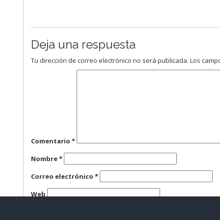
Deja una respuesta
Tu dirección de correo electrónico no será publicada.
Los campo
Comentario
*
Nombre
*
Correo electrónico
*
Web
Guarda mi nombre, correo electrónico y web en este n