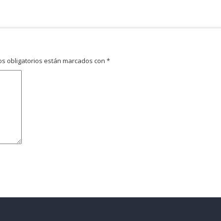
s obligatorios están marcados con
*
avegador para la próxima vez que comente.