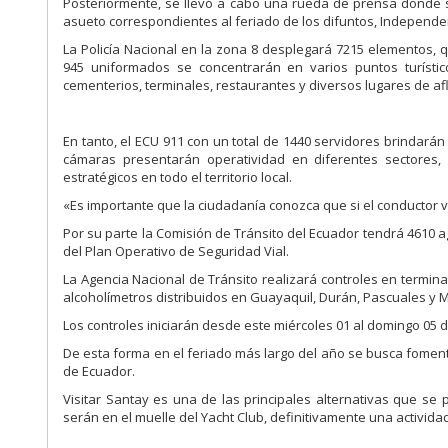
Posteriormente, se llevó a cabo una rueda de prensa donde se
asueto correspondientes al feriado de los difuntos, Independe
La Policía Nacional en la zona 8 desplegará 7215 elementos, qu
945 uniformados se concentrarán en varios puntos turís
cementerios, terminales, restaurantes y diversos lugares de af
En tanto, el ECU 911 con un total de 1440 servidores brinda
cámaras presentarán operatividad en diferentes sectores,
estratégicos en todo el territorio local.
«Es importante que la ciudadanía conozca que si el conductor v
Por su parte la Comisión de Tránsito del Ecuador tendrá 4610
del Plan Operativo de Seguridad Vial.
La Agencia Nacional de Tránsito realizará controles en terminal
alcoholímetros distribuidos en Guayaquil, Durán, Pascuales y M
Los controles iniciarán desde este miércoles 01 al domingo 05 
De esta forma en el feriado más largo del año se busca fomenta
de Ecuador.
Visitar Santay es una de las principales alternativas que se p
serán en el muelle del Yacht Club, definitivamente una activida