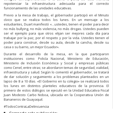
repotenciar la infraestructura adecuada para el correcto
funcionamiento de las unidades educativas.
Previo a la mesa de trabajo, el gobernador participó en el Minuto
cívico que se realiza todos los lunes. En un mensaje a los
estudiantes, Duart manifestó «…ustedes, tienen el poder para decir
no más bullying, no más violencia, no más drogas. Ustedes pueden
ser el ejemplo para que otros elijan ser mejores cada día para
trabajar por la paz, por el respeto y por la vida. Ustedes tienen el
poder para construir, desde su aula, desde la cancha, desde su
casa o su barrio, un mejor Ecuador».
Durante el desarrollo de la mesa, en la que participaron
instituciones como: Policía Nacional, Ministerio de Educación,
Ministerio de Inclusión Económica y Social y empresas públicas
como Cenel, entre otras; se abordaron temas de seguridad, vialidad,
infraestructura y salud. Según lo comentó el gobernador, se tratará
de dar solución y seguimiento a los problemas planteados en un
lapso de 8 a 10 días. «El Gobierno en tu colegio» se realizará todos
los lunes en distintos planteles educativos de la provincia. El
primero de estos diálogos se ejecutó en la Unidad Educativa Fiscal
Juan Modesto Carbo Noboa, ubicada en la Cooperativa Unión de
Bananeros de Guayaquil.
#TodosContraLaDelincuencia