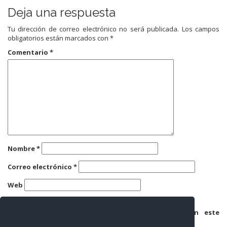
Deja una respuesta
Tu dirección de correo electrónico no será publicada.
Los campos
obligatorios están marcados con
*
Comentario
*
Nombre
*
Correo electrónico
*
Web
Guarda mi nombre, correo electrónico y web en este
navegador para la próxima vez que comente.