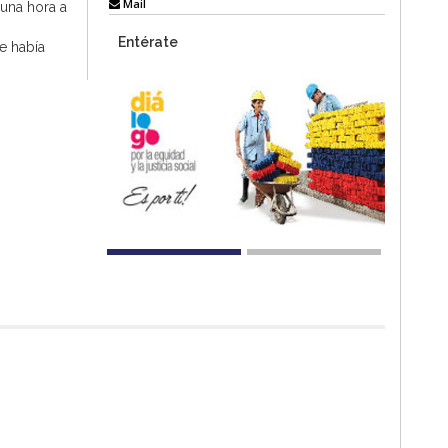
Mail
 una hora a
Entérate
e había