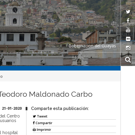
Gobernacion del Guayas
bo
l Teodoro Maldonado Carbo
21-01-2020
Comparte esta publicación:
del Centro
Tweet
 usuarios
Compartir
Imprimir
l hospital