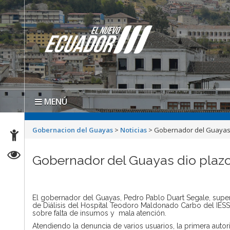
MENÚ
Gobernacion del Guayas
>
Noticias
>
Gobernador del Guayas 
Gobernador del Guayas dio plazo
El gobernador del Guayas, Pedro Pablo Duart Segale, super
de Diálisis del Hospital Teodoro Maldonado Carbo del IESS (
sobre falta de insumos y mala atención.
Atendiendo la denuncia de varios usuarios, la primera autori