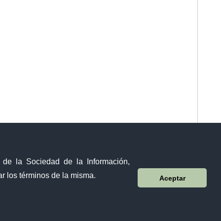
y de la Sociedad de la Información,
r los términos de la misma.
Aceptar
Visor Ciudadano
Contacto ciudadano
Malecón y Aguirre
Guayaquil - Ecuador