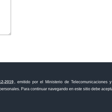
avegador para la próxima vez que comente.
12-2019
, emitido por el Ministerio de Telecomunicaciones 
personales. Para continuar navegando en este sitio debe acepta
a Única de Comercio Exterior
Gobierno Abierto