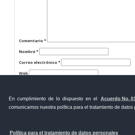
Comentario
*
Nombre
*
Correo electrónico
*
Web
Guarda mi nombre, correo electrónico y web en este n
En cumplimiento de lo dispuesto en el
Acuerdo No. 0
comunicamos nuestra política para el tratamiento de datos 
Ventanilla Única Virtual
Ventanill
Política para el tratamiento de datos personales