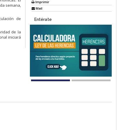
nómicas. El
Imprimir
cada semana,
Mail
culación de
Entérate
ridad de la
nal iniciará