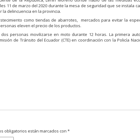
sidente de la República, Lenín Moreno donde habló de las medidas eco
es 11 de marzo del 2020 durante la mesa de seguridad que se instala 
la delincuencia en la provincia.
bastecimiento como tiendas de abarrotes, mercados para evitar la espe
 personas eleven el precio de los productos.
a dos personas movilizarse en moto durante 12 horas. La primera auto
omisión de Tránsito del Ecuador (CTE) en coordinación con la Policía Nacio
s obligatorios están marcados con
*