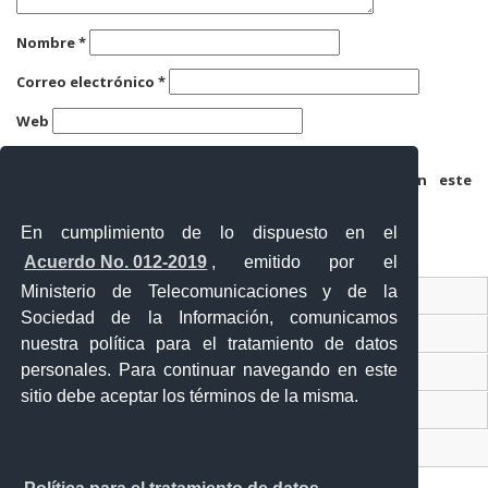
Nombre
*
Correo electrónico
*
Web
Guarda mi nombre, correo electrónico y web en este
navegador para la próxima vez que comente.
En cumplimiento de lo dispuesto en el
Acuerdo No. 012-2019
, emitido por el
Ministerio de Telecomunicaciones y de la
Ventanilla Única Virtual
Sociedad de la Información, comunicamos
Ventanilla Única de Comercio Exterior
nuestra política para el tratamiento de datos
personales. Para continuar navegando en este
Gobierno Abierto
sitio debe aceptar los términos de la misma.
Visor Ciudadano
Contacto ciudadano