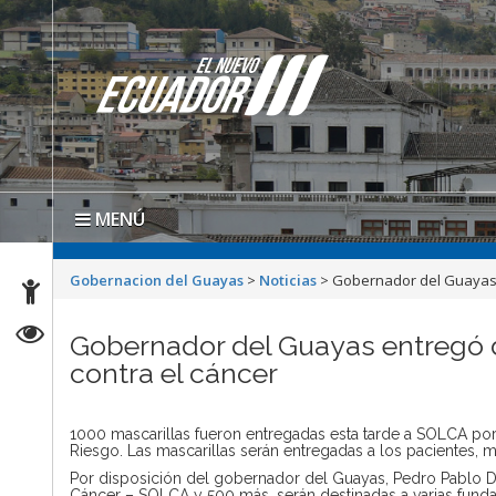
MENÚ
Gobernacion del Guayas
>
Noticias
>
Gobernador del Guayas e
Gobernador del Guayas entregó d
contra el cáncer
1000 mascarillas fueron entregadas esta tarde a SOLCA por
Riesgo. Las mascarillas serán entregadas a los pacientes, 
Por disposición del gobernador del Guayas, Pedro Pablo Du
Cáncer – SOLCA y 500 más, serán destinadas a varias fund