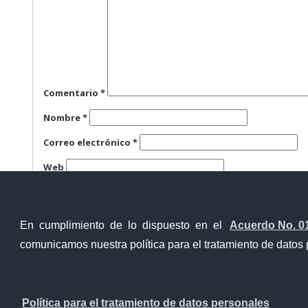
Comentario
*
Nombre
*
Correo electrónico
*
Web
Guarda mi nombre, correo electrónico y web en este n
En cumplimiento de lo dispuesto en el
Acuerdo No. 0
comunicamos nuestra política para el tratamiento de datos 
Ventanilla Única Virtual
Ventanill
Política para el tratamiento de datos personales