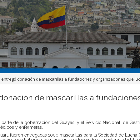
ntregó donación de mascarillas a fundaciones y organizaciones que luc
onación de mascarillas a fundaciones
 parte de la gobernación del Guayas y el Servicio Nacional de Gest
médicos y enfermeras.
art, fueron entregadas 1000 mascarillas para la Sociedad de Lucha 
aciones que trabajan con niños que padecen de esta enfermedad. La 