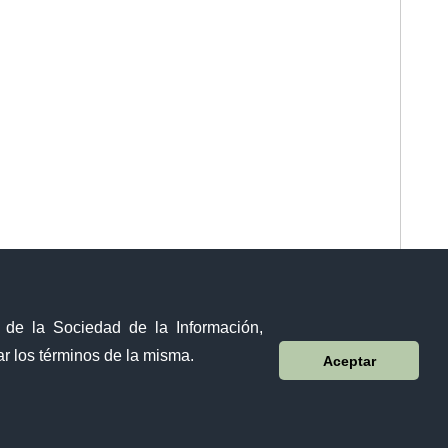
y de la Sociedad de la Información,
r los términos de la misma.
Aceptar
Visor Ciudadano
Contacto ciudadano
Malecón y Aguirre
Guayaquil - Ecuador