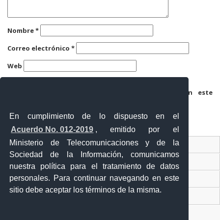
Nombre
*
Correo electrónico
*
Web
Guarda mi nombre, correo electrónico y web en este
navegador para la próxima vez que comente.
En cumplimiento de lo dispuesto en el
Acuerdo No. 012-2019
, emitido por el
Ministerio de Telecomunicaciones y de la
Ventanilla Única Virtual
Sociedad de la Información, comunicamos
Ventanilla Única de Comercio Exterior
nuestra política para el tratamiento de datos
personales. Para continuar navegando en este
Gobierno Abierto
sitio debe aceptar los términos de la misma.
Visor Ciudadano
Contacto ciudadano