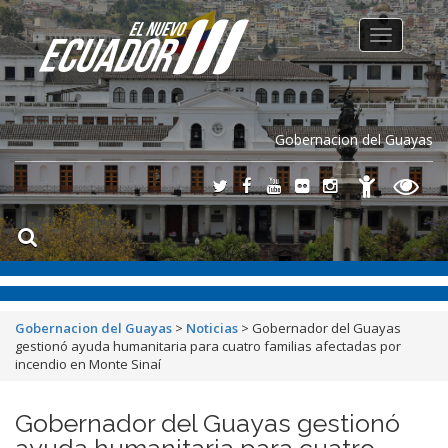
Toggle
navigation
Gobernacion del Guayas
Gobernacion del Guayas
>
Noticias
>
Gobernador del Guayas
gestionó ayuda humanitaria para cuatro familias afectadas por
incendio en Monte Sinaí
Gobernador del Guayas gestionó
ayuda humanitaria para cuatro