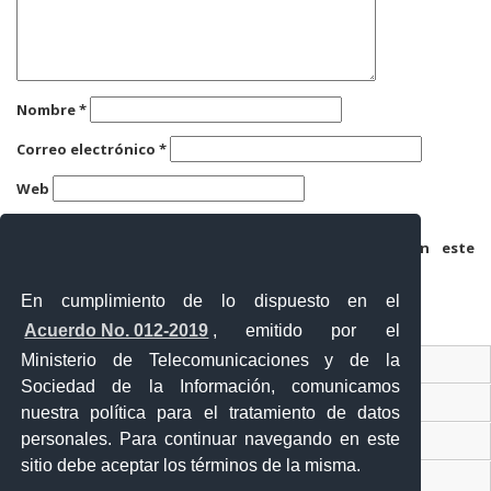
Nombre
*
Correo electrónico
*
Web
Guarda mi nombre, correo electrónico y web en este
navegador para la próxima vez que comente.
En cumplimiento de lo dispuesto en el
Acuerdo No. 012-2019
, emitido por el
Ministerio de Telecomunicaciones y de la
Ventanilla Única Virtual
Sociedad de la Información, comunicamos
Ventanilla Única de Comercio Exterior
nuestra política para el tratamiento de datos
personales. Para continuar navegando en este
Gobierno Abierto
sitio debe aceptar los términos de la misma.
Visor Ciudadano