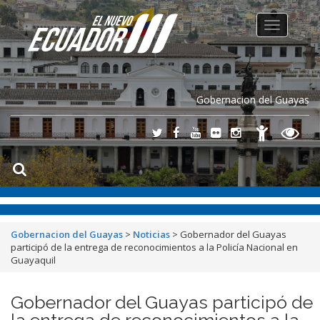
Toggle
navigation
Gobernacion del Guayas
Gobernacion del Guayas
>
Noticias
>
Gobernador del Guayas
participó de la entrega de reconocimientos a la Policía Nacional en
Guayaquil
Gobernador del Guayas participó de
la entrega de reconocimientos a la