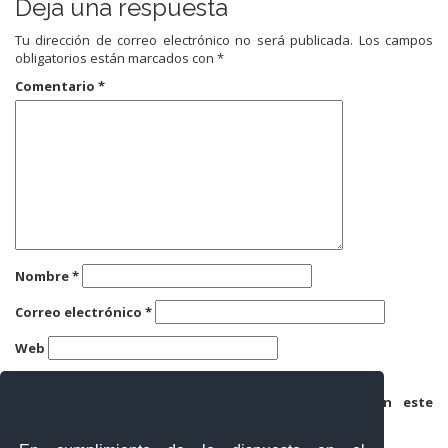
Deja una respuesta
Tu dirección de correo electrónico no será publicada.
Los campos
obligatorios están marcados con
*
Comentario
*
Nombre
*
Correo electrónico
*
Web
Guarda mi nombre, correo electrónico y web en este
navegador para la próxima vez que comente.