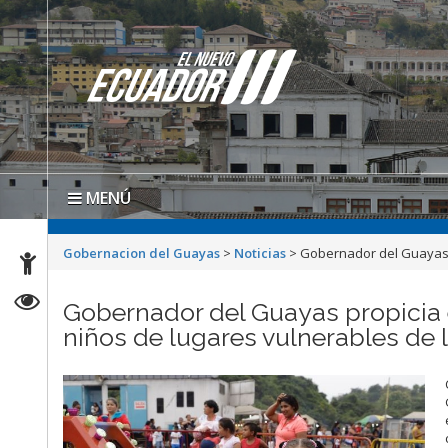
MENÚ
Gobernacion del Guayas
>
Noticias
>
Gobernador del Guayas p
Gobernador del Guayas propicia 
niños de lugares vulnerables de l