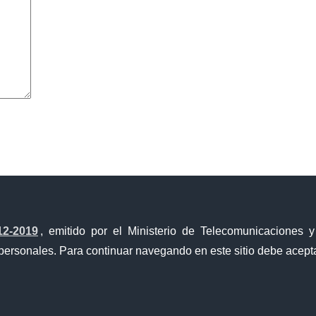
avegador para la próxima vez que comente.
12-2019
, emitido por el Ministerio de Telecomunicaciones 
personales. Para continuar navegando en este sitio debe acepta
a Única de Comercio Exterior
Gobierno Abierto