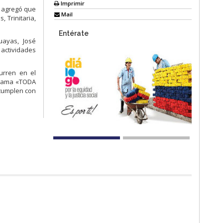
Imprimir
, agregó que
Mail
 Trinitaria,
Entérate
uayas, José
 actividades
urren en el
grama «TODA
 cumplen con