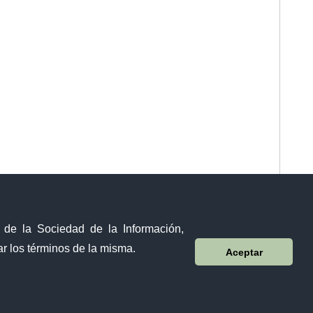
y de la Sociedad de la Información,
r los términos de la misma.
Aceptar
Visor Ciudadano
Contacto ciudadano
Malecón y Aguirre
Guayaquil - Ecuador