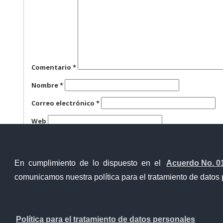
Comentario
*
Nombre
*
Correo electrónico
*
Web
Guarda mi nombre, correo electrónico y web en este n
En cumplimiento de lo dispuesto en el
Acuerdo No. 0
comunicamos nuestra política para el tratamiento de datos 
Ventanilla Única Virtual
Ventanill
Política para el tratamiento de datos personales