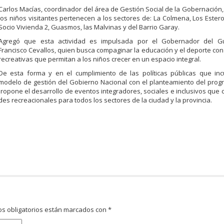
Carlos Macías, coordinador del área de Gestión Social de la Gobernación
los niños visitantes pertenecen a los sectores de: La Colmena, Los Esteros,
Socio Vivienda 2, Guasmos, las Malvinas y del Barrio Garay.
Agregó que esta actividad es impulsada por el Gobernador del G
Francisco Cevallos, quien busca compaginar la educación y el deporte con
recreativas que permitan a los niños crecer en un espacio integral.
De esta forma y en el cumplimiento de las políticas públicas que inc
modelo de gestión del Gobierno Nacional con el planteamiento del pro
ropone el desarrollo de eventos integradores, sociales e inclusivos que
des recreacionales para todos los sectores de la ciudad y la provincia.
s obligatorios están marcados con
*