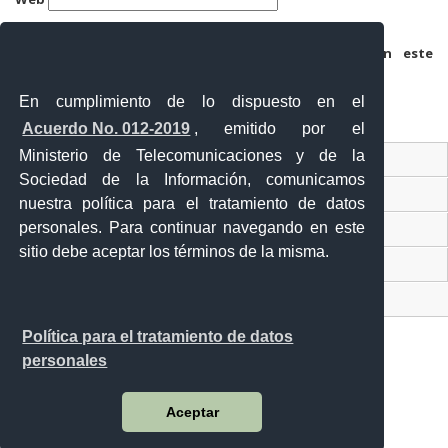
Guarda mi nombre, correo electrónico y web en este
navegador para la próxima vez que comente.
En cumplimiento de lo dispuesto en el
Acuerdo No. 012-2019
, emitido por el
Ministerio de Telecomunicaciones y de la
Ventanilla Única Virtual
Sociedad de la Información, comunicamos
Ventanilla Única de Comercio Exterior
nuestra política para el tratamiento de datos
personales. Para continuar navegando en este
Gobierno Abierto
sitio debe aceptar los términos de la misma.
Visor Ciudadano
Contacto ciudadano
Política para el tratamiento de datos
personales
Malecón y Aguirre
Aceptar
Guayaquil - Ecuador
Teléfono: 593-4 370-2840