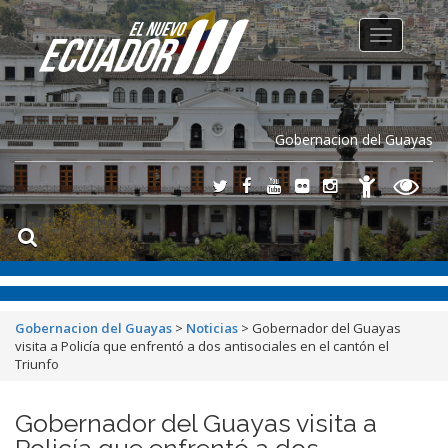
Toggle
navigation
Gobernacion del Guayas
Gobernacion del Guayas
>
Noticias
>
Gobernador del Guayas
visita a Policía que enfrentó a dos antisociales en el cantón el
Triunfo
Gobernador del Guayas visita a
Policía que enfrentó a dos