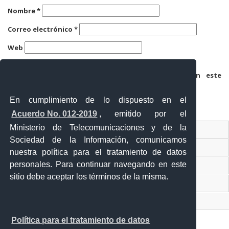
Nombre
*
Correo electrónico
*
Web
Guarda mi nombre, correo electrónico y web en este
navegador para la próxima vez que comente.
En cumplimiento de lo dispuesto en el
Acuerdo No. 012-2019
, emitido por el
Ministerio de Telecomunicaciones y de la
Ventanilla Única Virtual
Sociedad de la Información, comunicamos
Ventanilla Única de Comercio Exterior
nuestra política para el tratamiento de datos
personales. Para continuar navegando en este
Gobierno Abierto
sitio debe aceptar los términos de la misma.
Visor Ciudadano
Contacto ciudadano
Política para el tratamiento de datos