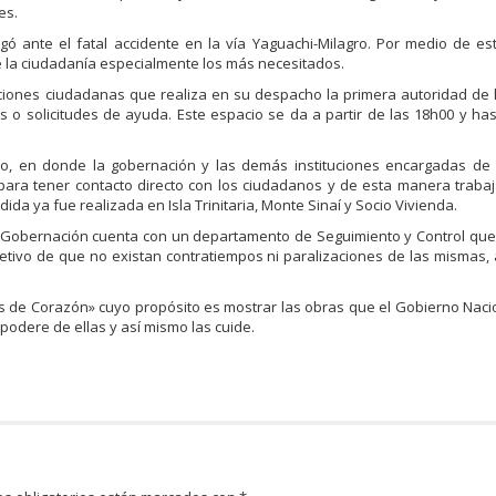
es.
ante el fatal accidente en la vía Yaguachi-Milagro. Por medio de est
 la ciudadanía especialmente los más necesitados.
enciones ciudadanas que realiza en su despacho la primera autoridad de l
o solicitudes de ayuda. Este espacio se da a partir de las 18h00 y has
o, en donde la gobernación y las demás instituciones encargadas de
 para tener contacto directo con los ciudadanos y de esta manera trabaj
da ya fue realizada en Isla Trinitaria, Monte Sinaí y Socio Vivienda.
la Gobernación cuenta con un departamento de Seguimiento y Control qu
jetivo de que no existan contratiempos ni paralizaciones de las mismas, 
 de Corazón» cuyo propósito es mostrar las obras que el Gobierno Naci
podere de ellas y así mismo las cuide.