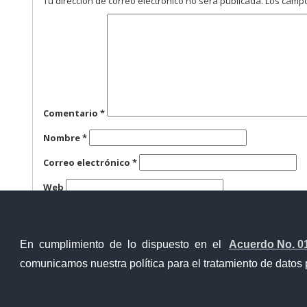
Tu dirección de correo electrónico no será publicada.
Los campo
Comentario
*
Nombre
*
Correo electrónico
*
Web
Guarda mi nombre, correo electrónico y web en este n
En cumplimiento de lo dispuesto en el
Acuerdo No. 0
comunicamos nuestra política para el tratamiento de datos 
Ventanilla Única Virtual
Ventanill