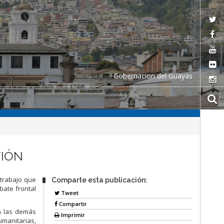
Gobernacion del Guayas
TIÓN
 trabajo que
Comparte esta publicación:
bate frontal
Tweet
Compartir
n las demás
Imprimir
manitarias,