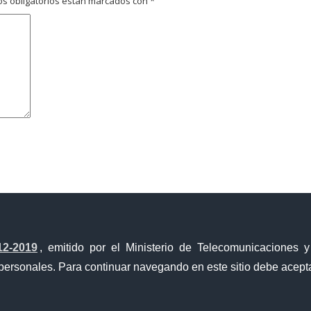
s obligatorios están marcados con
*
avegador para la próxima vez que comente.
12-2019
, emitido por el Ministerio de Telecomunicaciones 
personales. Para continuar navegando en este sitio debe acepta
a Única de Comercio Exterior
Gobierno Abierto