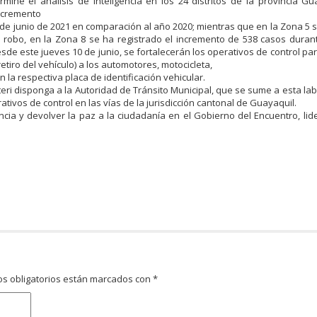
ine el análisis de inteligencia en los 24 distritos de la provincia G
incremento
 de junio de 2021 en comparación al año 2020; mientras que en la Zona 5 se
e robo, en la Zona 8 se ha registrado el incremento de 538 casos duran
de este jueves 10 de junio, se fortalecerán los operativos de control pa
tiro del vehículo) a los automotores, motocicleta,
n la respectiva placa de identificación vehicular.
teri disponga a la Autoridad de Tránsito Municipal, que se sume a esta lab
ativos de control en las vías de la jurisdicción cantonal de Guayaquil.
cia y devolver la paz a la ciudadanía en el Gobierno del Encuentro, lid
s obligatorios están marcados con
*