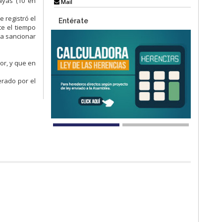
uayas (10 en
Mail
 registró el
Entérate
te el tiempo
ra sancionar
or, y que en
erado por el