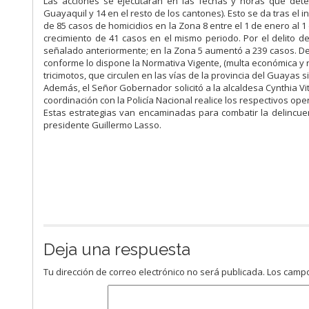
Las acciones se ejecutarán en las fechas y horas que determ
Guayaquil y 14 en el resto de los cantones). Esto se da tras el 
de 85 casos de homicidios en la Zona 8 entre el 1 de enero al 1
crecimiento de 41 casos en el mismo periodo. Por el delito d
señalado anteriormente; en la Zona 5 aumentó a 239 casos. Des
conforme lo dispone la Normativa Vigente, (multa económica y re
tricimotos, que circulen en las vías de la provincia del Guayas si
Además, el Señor Gobernador solicitó a la alcaldesa Cynthia Vi
coordinación con la Policía Nacional realice los respectivos oper
Estas estrategias van encaminadas para combatir la delincuen
presidente Guillermo Lasso.
Deja una respuesta
Tu dirección de correo electrónico no será publicada.
Los campo