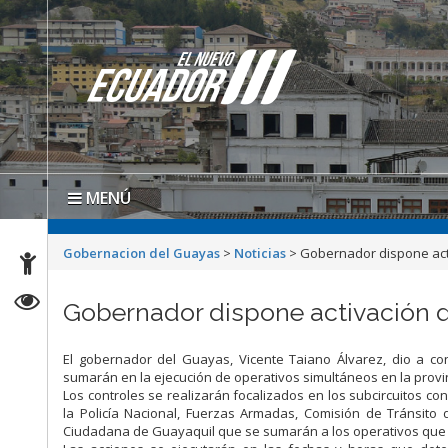
MENÚ
Gobernacion del Guayas
>
Noticias
>
Gobernador dispone act
Gobernador dispone activación 
El gobernador del Guayas, Vicente Taiano Álvarez, dio a co
sumarán en la ejecución de operativos simultáneos en la provi
Los controles se realizarán focalizados en los subcircuitos co
la Policía Nacional, Fuerzas Armadas, Comisión de Tránsito 
Ciudadana de Guayaquil que se sumarán a los operativos que s