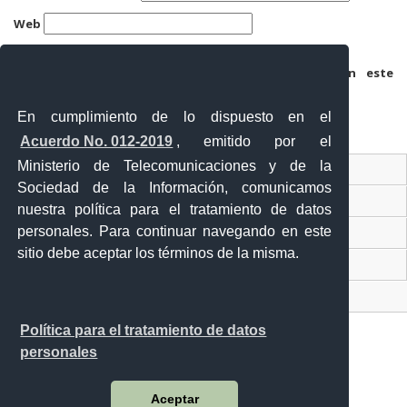
Web
Guarda mi nombre, correo electrónico y web en este
navegador para la próxima vez que comente.
En cumplimiento de lo dispuesto en el
Acuerdo No. 012-2019
, emitido por el
Ministerio de Telecomunicaciones y de la
Ventanilla Única Virtual
Sociedad de la Información, comunicamos
Ventanilla Única de Comercio Exterior
nuestra política para el tratamiento de datos
personales. Para continuar navegando en este
Gobierno Abierto
sitio debe aceptar los términos de la misma.
Visor Ciudadano
Contacto ciudadano
Política para el tratamiento de datos
personales
Malecón y Aguirre
Aceptar