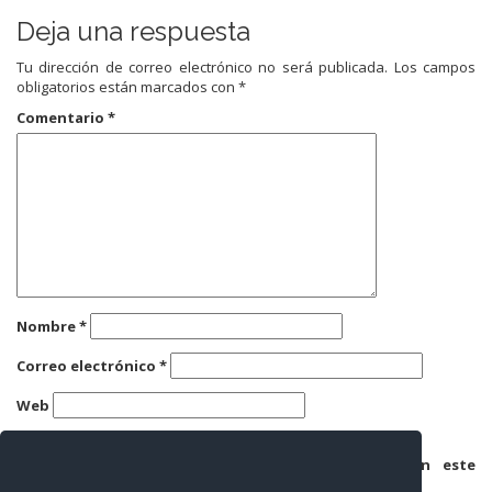
Deja una respuesta
Tu dirección de correo electrónico no será publicada.
Los campos
obligatorios están marcados con
*
Comentario
*
Nombre
*
Correo electrónico
*
Web
Guarda mi nombre, correo electrónico y web en este
navegador para la próxima vez que comente.