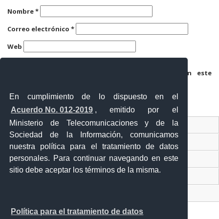
Nombre
*
Correo electrónico
*
Web
Guarda mi nombre, correo electrónico y web en este
navegador para la próxima vez que comente.
En cumplimiento de lo dispuesto en el
Acuerdo No. 012-2019
, emitido por el
Ministerio de Telecomunicaciones y de la
Ventanilla Única Virtual
Sociedad de la Información, comunicamos
Ventanilla Única de Comercio Exterior
nuestra política para el tratamiento de datos
personales. Para continuar navegando en este
Gobierno Abierto
sitio debe aceptar los términos de la misma.
Visor Ciudadano
Contacto ciudadano
Política para el tratamiento de datos