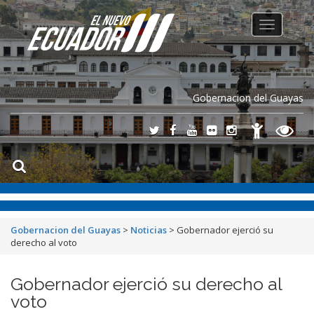
Toggle
navigation
Gobernacion del Guayas
Gobernacion del Guayas
>
Noticias
>
Gobernador ejerció su
derecho al voto
Gobernador ejerció su derecho al
voto