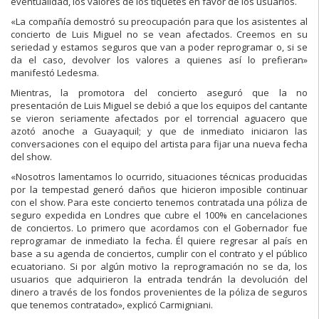
eventualidad, los valores de los tiquetes en favor de los usuarios.
«La compañía demostró su preocupación para que los asistentes al
concierto de Luis Miguel no se vean afectados. Creemos en su
seriedad y estamos seguros que van a poder reprogramar o, si se
da el caso, devolver los valores a quienes así lo prefieran»
manifestó Ledesma.
Mientras, la promotora del concierto aseguró que la no
presentación de Luis Miguel se debió a que los equipos del cantante
se vieron seriamente afectados por el torrencial aguacero que
azotó anoche a Guayaquil; y que de inmediato iniciaron las
conversaciones con el equipo del artista para fijar una nueva fecha
del show.
«Nosotros lamentamos lo ocurrido, situaciones técnicas producidas
por la tempestad generó daños que hicieron imposible continuar
con el show. Para este concierto tenemos contratada una póliza de
seguro expedida en Londres que cubre el 100% en cancelaciones
de conciertos. Lo primero que acordamos con el Gobernador fue
reprogramar de inmediato la fecha. Él quiere regresar al país en
base a su agenda de conciertos, cumplir con el contrato y el público
ecuatoriano. Si por algún motivo la reprogramación no se da, los
usuarios que adquirieron la entrada tendrán la devolución del
dinero a través de los fondos provenientes de la póliza de seguros
que tenemos contratado», explicó Carmigniani.