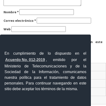
Nombre
*
Correo electrónico
*
Web
Guarda mi nombre, correo electrónico y web en este
navegador para la próxima vez que comente.
En cumplimiento de lo dispuesto en el
Acuerdo No. 012-2019
, emitido por el
Ministerio de Telecomunicaciones y de la
Ventanilla Única Virtual
Sociedad de la Información, comunicamos
Ventanilla Única de Comercio Exterior
nuestra política para el tratamiento de datos
personales. Para continuar navegando en este
Gobierno Abierto
sitio debe aceptar los términos de la misma.
Visor Ciudadano
Contacto ciudadano