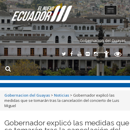
Toggle
navigation
Gobernacion del Guayas
Gobernacion del Guayas
>
Noticias
>
Gobernador explicó las
medidas que se tomarán tras la cancelación del concierto de Luis
Miguel
Gobernador explicó las medidas que
se tomarán tras la cancelación del