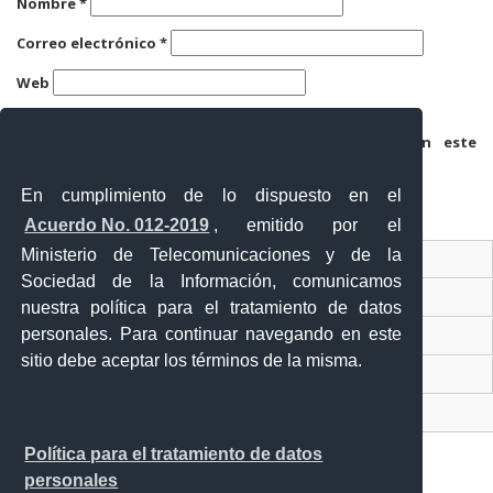
Nombre
*
Correo electrónico
*
Web
Guarda mi nombre, correo electrónico y web en este
navegador para la próxima vez que comente.
En cumplimiento de lo dispuesto en el
Acuerdo No. 012-2019
, emitido por el
Ministerio de Telecomunicaciones y de la
Ventanilla Única Virtual
Sociedad de la Información, comunicamos
Ventanilla Única de Comercio Exterior
nuestra política para el tratamiento de datos
personales. Para continuar navegando en este
Gobierno Abierto
sitio debe aceptar los términos de la misma.
Visor Ciudadano
Contacto ciudadano
Política para el tratamiento de datos
personales