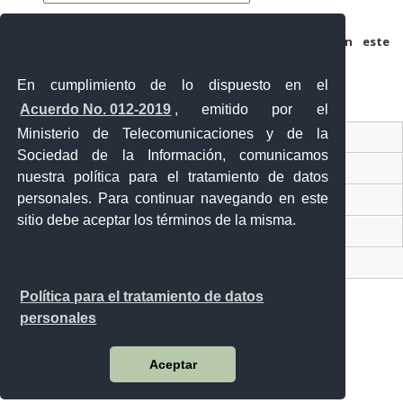
Guarda mi nombre, correo electrónico y web en este
navegador para la próxima vez que comente.
En cumplimiento de lo dispuesto en el
Acuerdo No. 012-2019
, emitido por el
Ministerio de Telecomunicaciones y de la
Ventanilla Única Virtual
Sociedad de la Información, comunicamos
Ventanilla Única de Comercio Exterior
nuestra política para el tratamiento de datos
personales. Para continuar navegando en este
Gobierno Abierto
sitio debe aceptar los términos de la misma.
Visor Ciudadano
Contacto ciudadano
Política para el tratamiento de datos
personales
Malecón y Aguirre
Aceptar
Guayaquil - Ecuador
Teléfono: 593-4 370-2840