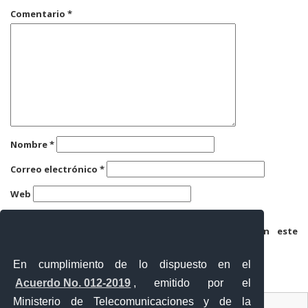
Comentario
*
Nombre
*
Correo electrónico
*
Web
Guarda mi nombre, correo electrónico y web en este
navegador para la próxima vez que comente.
En cumplimiento de lo dispuesto en el
Acuerdo No. 012-2019
, emitido por el
Ministerio de Telecomunicaciones y de la
Ventanilla Única Virtual