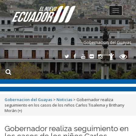
Toggle
navigation
Gobernacion del Guayas
Gobernacion del Guayas
>
Noticias
>
Gobernador realiza
seguimiento en los casos de los niños Carlos Tisalema y Brithany
Morán (+)
Gobernador realiza seguimiento en
los casos de los niños Carlos