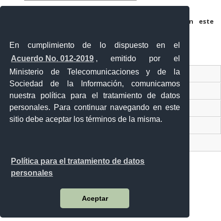
Guarda mi nombre, correo electrónico y web en este
navegador para la próxima vez que comente.
En cumplimiento de lo dispuesto en el
Acuerdo No. 012-2019
, emitido por el
Ministerio de Telecomunicaciones y de la
Ventanilla Única Virtual
Sociedad de la Información, comunicamos
Ventanilla Única de Comercio Exterior
nuestra política para el tratamiento de datos
personales. Para continuar navegando en este
Gobierno Abierto
sitio debe aceptar los términos de la misma.
Visor Ciudadano
Contacto ciudadano
Política para el tratamiento de datos
personales
Malecón y Aguirre
Aceptar
Guayaquil - Ecuador
Teléfono: 593-4 370-2840