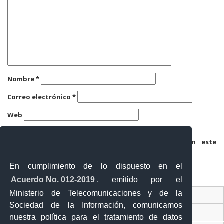
Nombre
*
Correo electrónico
*
Web
Guarda mi nombre, correo electrónico y web en este
navegador para la próxima vez que comente.
En cumplimiento de lo dispuesto en el
Acuerdo No. 012-2019
, emitido por el
Ministerio de Telecomunicaciones y de la
Ventanilla Única Virtual
Sociedad de la Información, comunicamos
Ventanilla Única de Comercio Exterior
nuestra política para el tratamiento de datos