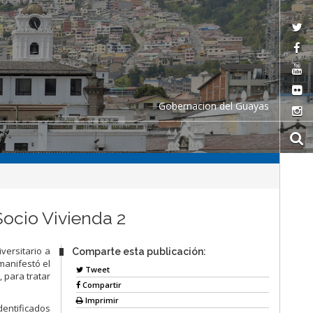
Gobernacion del Guayas
ocio Vivienda 2
versitario a
Comparte esta publicación:
manifestó el
Tweet
 para tratar
Compartir
Imprimir
dentificados