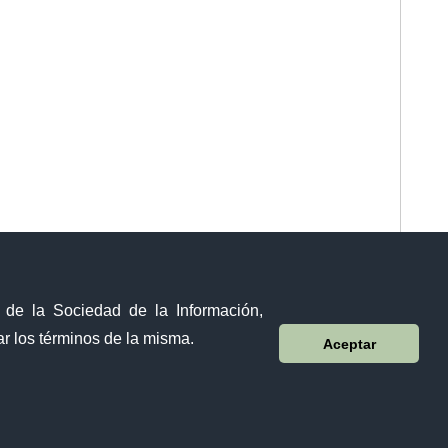
y de la Sociedad de la Información,
r los términos de la misma.
Aceptar
Visor Ciudadano
Contacto ciudadano
Malecón y Aguirre
Guayaquil - Ecuador
Teléfono: 593-4 370-2840