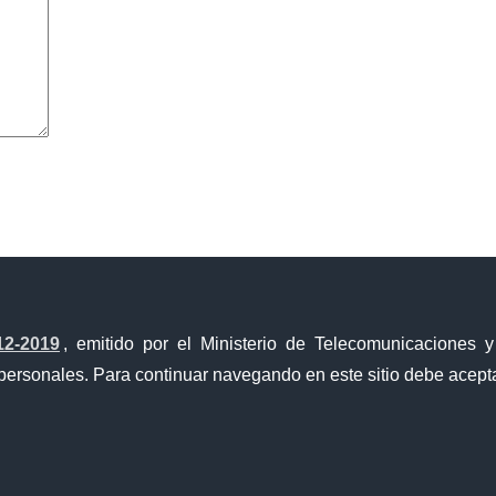
avegador para la próxima vez que comente.
12-2019
, emitido por el Ministerio de Telecomunicaciones 
personales. Para continuar navegando en este sitio debe acepta
a Única de Comercio Exterior
Gobierno Abierto