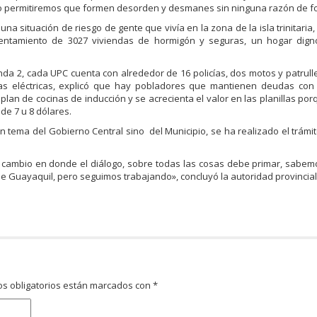
no permitiremos que formen desorden y desmanes sin ninguna razón de f
a situación de riesgo de gente que vivía en la zona de la isla trinitaria, 
sentamiento de 3027 viviendas de hormigón y seguras, un hogar digno
nda 2, cada UPC cuenta con alrededor de 16 policías, dos motos y patrull
llas eléctricas, explicó que hay pobladores que mantienen deudas con
plan de cocinas de inducción y se acrecienta el valor en las planillas po
de 7 u 8 dólares.
n tema del Gobierno Central sino del Municipio, se ha realizado el trámi
cambio en donde el diálogo, sobre todas las cosas debe primar, sabemo
 Guayaquil, pero seguimos trabajando», concluyó la autoridad provincial
s obligatorios están marcados con
*