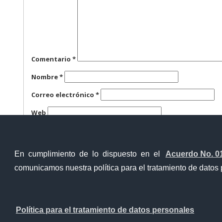
Comentario
*
Nombre
*
Correo electrónico
*
Web
Guarda mi nombre, correo electrónico y web en este n
En cumplimiento de lo dispuesto en el
Acuerdo No. 0
comunicamos nuestra política para el tratamiento de datos 
Ventanilla Única Virtual
Ventanill
Política para el tratamiento de datos personales