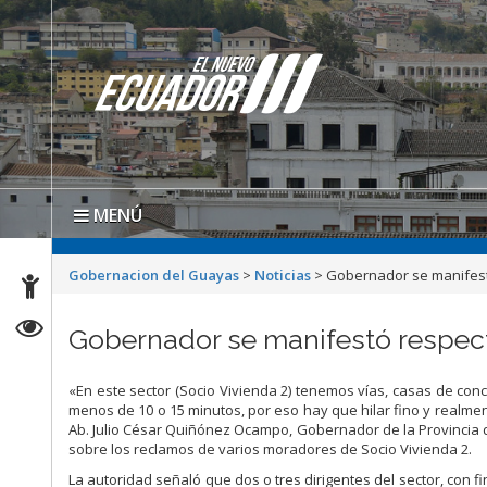
MENÚ
Gobernacion del Guayas
>
Noticias
>
Gobernador se manifest
Gobernador se manifestó respect
«En este sector (Socio Vivienda 2) tenemos vías, casas de concr
menos de 10 o 15 minutos, por eso hay que hilar fino y realmen
Ab. Julio César Quiñónez Ocampo, Gobernador de la Provincia d
sobre los reclamos de varios moradores de Socio Vivienda 2.
La autoridad señaló que dos o tres dirigentes del sector, con f