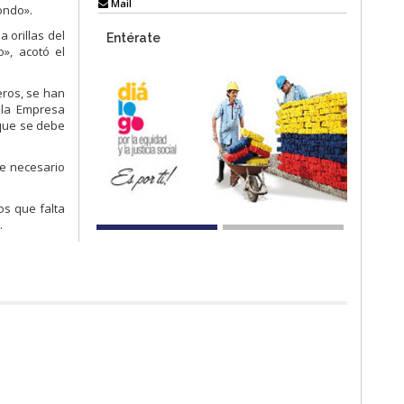
Mail
ondo».
a orillas del
Entérate
», acotó el
eros, se han
 la Empresa
rque se debe
te necesario
s que falta
.