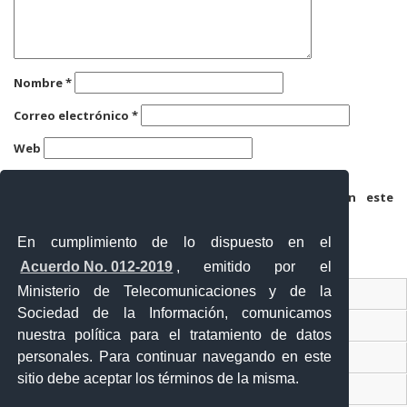
Nombre
*
Correo electrónico
*
Web
Guarda mi nombre, correo electrónico y web en este
navegador para la próxima vez que comente.
En cumplimiento de lo dispuesto en el
Acuerdo No. 012-2019
, emitido por el
Ministerio de Telecomunicaciones y de la
Ventanilla Única Virtual
Sociedad de la Información, comunicamos
Ventanilla Única de Comercio Exterior
nuestra política para el tratamiento de datos
Gobierno Abierto
personales. Para continuar navegando en este
sitio debe aceptar los términos de la misma.
Visor Ciudadano