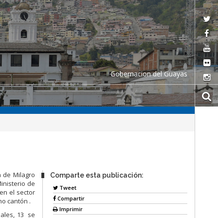
Gobernacion del Guayas
a de Milagro
Comparte esta publicación:
inisterio de
Tweet
en el sector
Compartir
ho cantón .
Imprimir
uales, 13 se