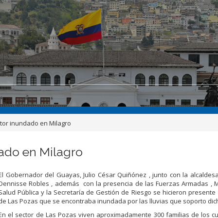
tor inundado en Milagro
dado en Milagro
El Gobernador del Guayas, Julio César Quiñónez , junto con la alcaldes
Dennisse Robles , además con la presencia de las Fuerzas Armadas , M
Salud Pública y la Secretaría de Gestión de Riesgo se hicieron presente 
de Las Pozas que se encontraba inundada por las lluvias que soporto dic
En el sector de Las Pozas viven aproximadamente 300 familias de los c