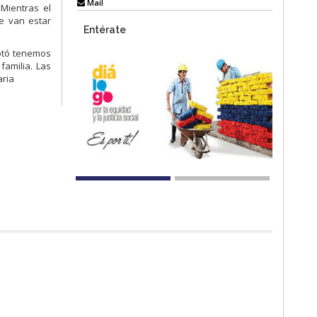
Mail
Mientras el
e van estar
Entérate
cotó tenemos
familia. Las
aria