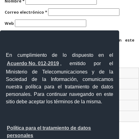
Nombre
*
Correo electrónico
*
Web
Guarda mi nombre, correo electrónico y web en este
navegador para la próxima vez que comente.
En cumplimiento de lo dispuesto en el
Acuerdo No. 012-2019
, emitido por el
Ministerio de Telecomunicaciones y de la
Ventanilla Única Virtual
Sociedad de la Información, comunicamos
Ventanilla Única de Comercio Exterior
nuestra política para el tratamiento de datos
personales. Para continuar navegando en este
Gobierno Abierto
sitio debe aceptar los términos de la misma.
Visor Ciudadano
Contacto ciudadano
Política para el tratamiento de datos
personales