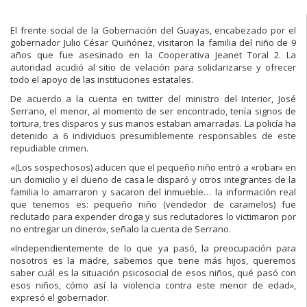
El frente social de la Gobernación del Guayas, encabezado por el
gobernador Julio César Quiñónez, visitaron la familia del niño de 9
años que fue asesinado en la Cooperativa Jeanet Toral 2. La
autoridad acudió al sitio de velación para solidarizarse y ofrecer
todo el apoyo de las instituciones estatales.
De acuerdo a la cuenta en twitter del ministro del Interior, José
Serrano, el menor, al momento de ser encontrado, tenía signos de
tortura, tres disparos y sus manos estaban amarradas. La policía ha
detenido a 6 individuos presumiblemente responsables de este
repudiable crimen.
«(Los sospechosos) aducen que el pequeño niño entró a «robar» en
un domicilio y el dueño de casa le disparó y otros integrantes de la
familia lo amarraron y sacaron del inmueble… la información real
que tenemos es: pequeño niño (vendedor de caramelos) fue
reclutado para expender droga y sus reclutadores lo victimaron por
no entregar un dinero», señalo la cuenta de Serrano.
«Independientemente de lo que ya pasó, la preocupación para
nosotros es la madre, sabemos que tiene más hijos, queremos
saber cuál es la situación psicosocial de esos niños, qué pasó con
esos niños, cómo así la violencia contra este menor de edad»,
expresó el gobernador.