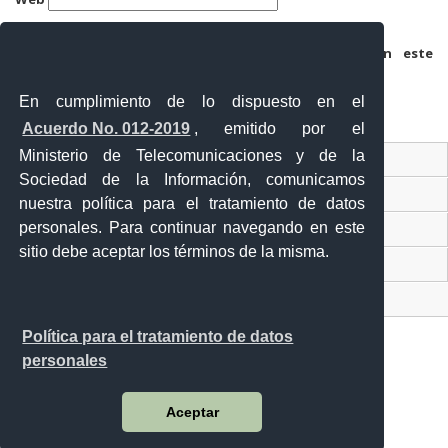
Guarda mi nombre, correo electrónico y web en este
navegador para la próxima vez que comente.
En cumplimiento de lo dispuesto en el
Acuerdo No. 012-2019
, emitido por el
Ministerio de Telecomunicaciones y de la
Ventanilla Única Virtual
Sociedad de la Información, comunicamos
Ventanilla Única de Comercio Exterior
nuestra política para el tratamiento de datos
personales. Para continuar navegando en este
Gobierno Abierto
sitio debe aceptar los términos de la misma.
Visor Ciudadano
Contacto ciudadano
Política para el tratamiento de datos
personales
Malecón y Aguirre
Aceptar
Guayaquil - Ecuador
Teléfono: 593-4 370-2840