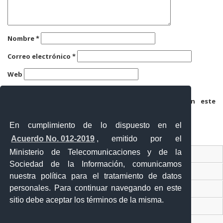
Nombre
*
Correo electrónico
*
Web
Guarda mi nombre, correo electrónico y web en este
navegador para la próxima vez que comente.
En cumplimiento de lo dispuesto en el
Acuerdo No. 012-2019
, emitido por el
Ministerio de Telecomunicaciones y de la
Ventanilla Única Virtual
Sociedad de la Información, comunicamos
Ventanilla Única de Comercio Exterior
nuestra política para el tratamiento de datos
personales. Para continuar navegando en este
Gobierno Abierto
sitio debe aceptar los términos de la misma.
Visor Ciudadano