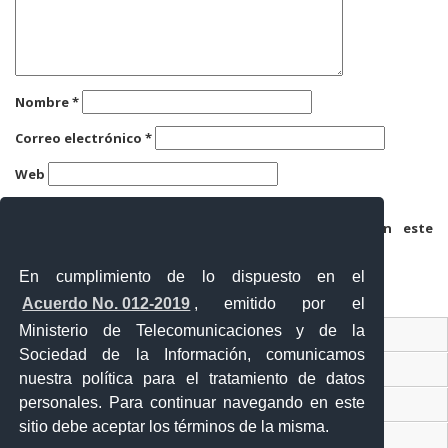
Nombre
*
Correo electrónico
*
Web
Guarda mi nombre, correo electrónico y web en este
navegador para la próxima vez que comente.
En cumplimiento de lo dispuesto en el
Acuerdo No. 012-2019
, emitido por el
Ministerio de Telecomunicaciones y de la
Ventanilla Única Virtual
Sociedad de la Información, comunicamos
Ventanilla Única de Comercio Exterior
nuestra política para el tratamiento de datos
personales. Para continuar navegando en este
Gobierno Abierto
sitio debe aceptar los términos de la misma.
Visor Ciudadano