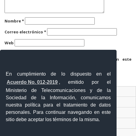
Nombre
*
Correo electrónico
*
Web
Guarda mi nombre, correo electrónico y web en este
navegador para la próxima vez que comente.
En cumplimiento de lo dispuesto en el
Acuerdo No. 012-2019
, emitido por el
Ministerio de Telecomunicaciones y de la
Ventanilla Única Virtual
Sociedad de la Información, comunicamos
Ventanilla Única de Comercio Exterior
nuestra política para el tratamiento de datos
personales. Para continuar navegando en este
Gobierno Abierto
sitio debe aceptar los términos de la misma.
Visor Ciudadano
Contacto ciudadano