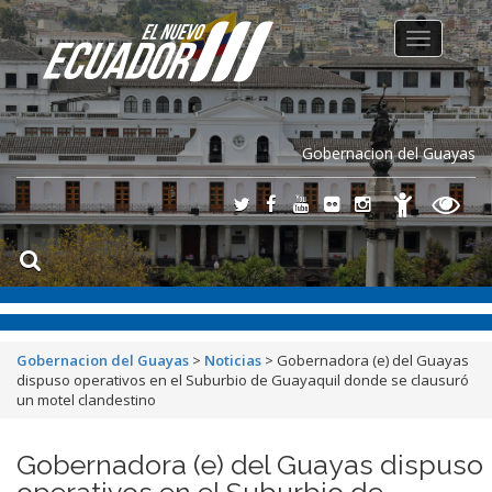
Toggle
navigation
Gobernacion del Guayas
Gobernacion del Guayas
>
Noticias
>
Gobernadora (e) del Guayas
dispuso operativos en el Suburbio de Guayaquil donde se clausuró
un motel clandestino
Gobernadora (e) del Guayas dispuso
operativos en el Suburbio de