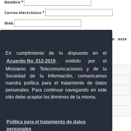
Nombre
*
Correo electrónico
*
Web
Guarda mi nombre, correo electrónico y web en este
navegador para la próxima vez que comente.
En cumplimiento de lo dispuesto en el
Acuerdo No. 012-2019
, emitido por el
Ministerio de Telecomunicaciones y de la
Ventanilla Única Virtual
Sociedad de la Información, comunicamos
Ventanilla Única de Comercio Exterior
nuestra política para el tratamiento de datos
personales. Para continuar navegando en este
Gobierno Abierto
sitio debe aceptar los términos de la misma.
Visor Ciudadano
Contacto ciudadano
Política para el tratamiento de datos
personales